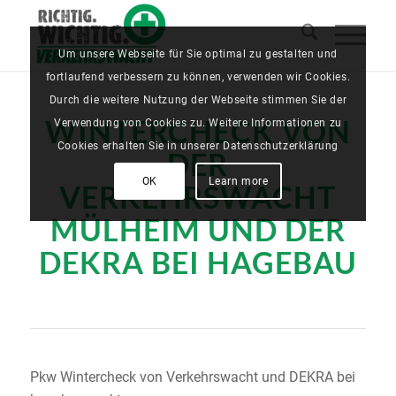
Um unsere Webseite für Sie optimal zu gestalten und
fortlaufend verbessern zu können, verwenden wir Cookies.
Durch die weitere Nutzung der Webseite stimmen Sie der
WINTERCHECK VON
Verwendung von Cookies zu. Weitere Informationen zu
Cookies erhalten Sie in unserer Datenschutzerklärung
DER
OK
Learn more
VERKEHRSWACHT
MÜLHEIM UND DER
DEKRA BEI HAGEBAU
Pkw Wintercheck von Verkehrswacht und DEKRA bei