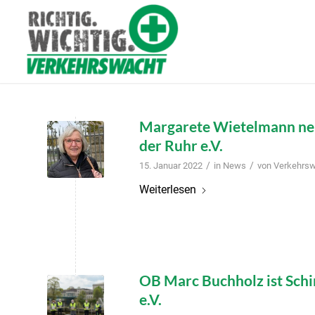
Margarete Wietelmann ne
der Ruhr e.V.
/
/
15. Januar 2022
in
News
von
Verkehrs
Weiterlesen
OB Marc Buchholz ist Sch
e.V.