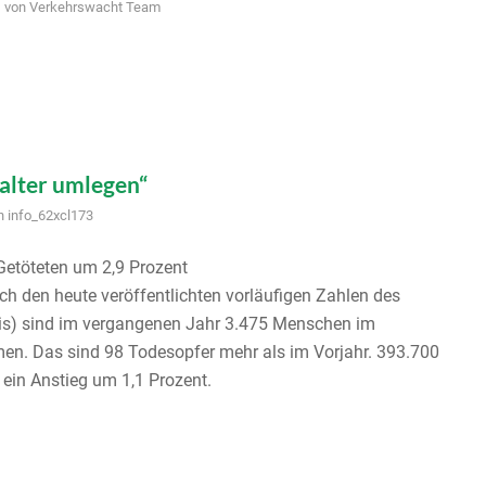
von
Verkehrswacht Team
alter umlegen“
n
info_62xcl173
 Getöteten um 2,9 Prozent
h den heute veröffentlichten vorläufigen Zahlen des
is) sind im vergangenen Jahr 3.475 Menschen im
n. Das sind 98 Todesopfer mehr als im Vorjahr. 393.700
 ein Anstieg um 1,1 Prozent.