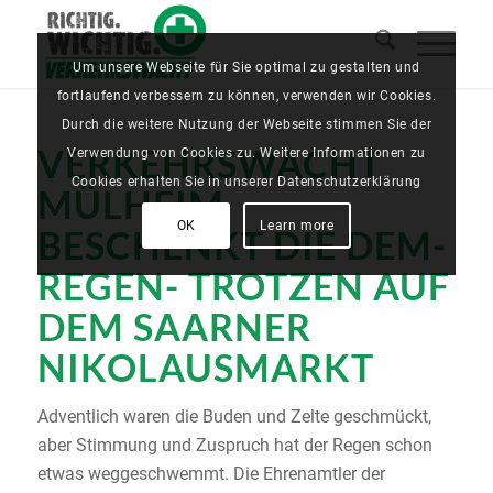
Um unsere Webseite für Sie optimal zu gestalten und
fortlaufend verbessern zu können, verwenden wir Cookies.
Durch die weitere Nutzung der Webseite stimmen Sie der
VERKEHRSWACHT
Verwendung von Cookies zu. Weitere Informationen zu
Cookies erhalten Sie in unserer Datenschutzerklärung
MÜLHEIM
OK
Learn more
BESCHENKT DIE DEM-
REGEN- TROTZEN AUF
DEM SAARNER
NIKOLAUSMARKT
Adventlich waren die Buden und Zelte geschmückt,
aber Stimmung und Zuspruch hat der Regen schon
etwas weggeschwemmt. Die Ehrenamtler der