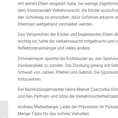
mit seinen Eltern eingeübt habe, nur wenige zögerli
dem Vorsitzenden Verkehrswacht, die Kinder aufzuford
den Schulweg so einzuüben, dass Gefahren erkannt un
Elterntaxi weitgehend vermieden werden.
Das Versprechen der Kinder und begleitenden Eltern d
wichtig ist, hatte die Verkehrswacht mitgebracht und 
Reflektorenanhänger und vieles andere.
Zimmermeyer spornte die Erstklässler an, den Spons
Dankesrakete zu zünden. Die Zündung gelang mit Gebr
Schwall von Johlen, Pfeifen und Gebrüll. Die Sponsore
fortzusetzen.
Der Bezirksbürgermeister Heinz-Werner Czeczatka-Sim
und den Partnern und lobte die Verkehrssicherheitsakt
Andreas Malberberger, Leiter der Prävention im Poliz
Menge Tipps für das sichere Verhalten.
„Schule hat begonnen“