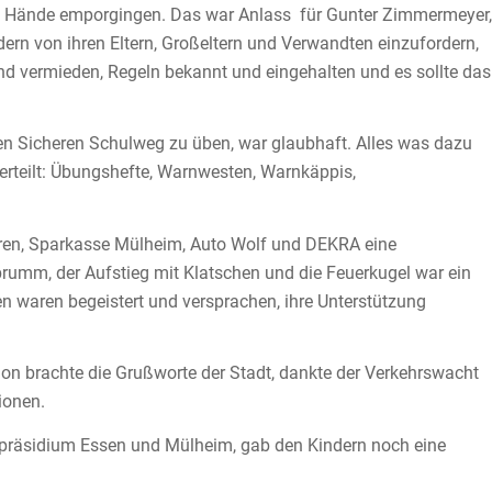
che Hände emporgingen. Das war Anlass für Gunter Zimmermeyer,
ern von ihren Eltern, Großeltern und Verwandten einzufordern,
d vermieden, Regeln bekannt und eingehalten und es sollte das
en Sicheren Schulweg zu üben, war glaubhaft. Alles was dazu
verteilt: Übungshefte, Warnwesten, Warnkäppis,
oren, Sparkasse Mülheim, Auto Wolf und DEKRA eine
umm, der Aufstieg mit Klatschen und die Feuerkugel war ein
n waren begeistert und versprachen, ihre Unterstützung
on brachte die Grußworte der Stadt, dankte der Verkehrswacht
ionen.
eipräsidium Essen und Mülheim, gab den Kindern noch eine